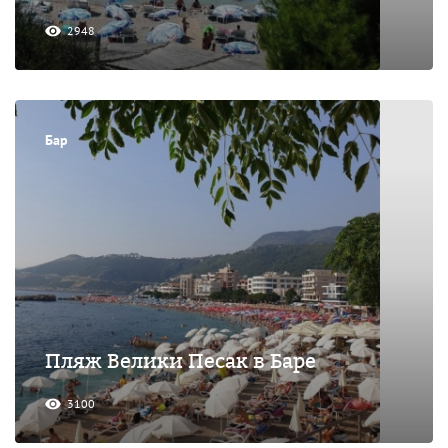
2948
Бар
Пляж Велики Песак в Баре
3100