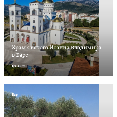
Храм Святого Иоанна Владимира
в Баре
4679
Бар