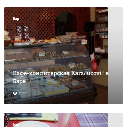
Бар
Кафе-кондитерская Karađuzović в
Баре
2122
Бар