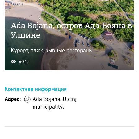
Ada Bojana, остров Ада-Бояна в
Улцине
Курорт, пляж, рыбные рестораны
6072
Контактная информация
Адрес:
Ada Bojana, Ulcinj
municipality;