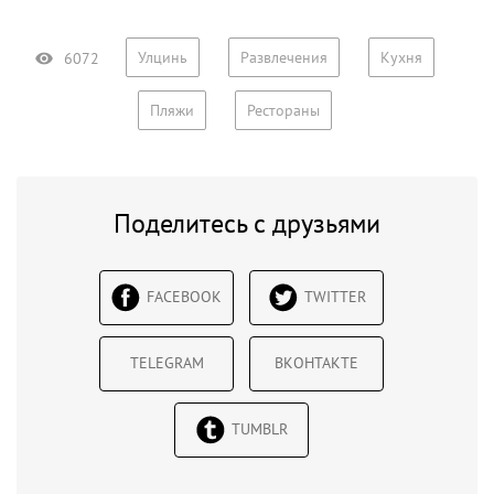
Улцинь
Развлечения
Кухня
6072
Пляжи
Рестораны
Поделитесь с друзьями
FACEBOOK
TWITTER
TELEGRAM
ВКОНТАКТЕ
TUMBLR