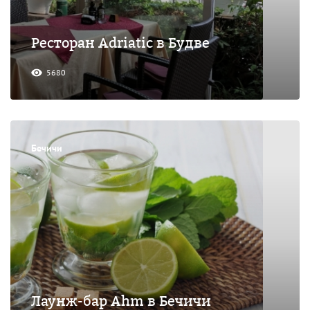
Ресторан Adriatic в Будве
5680
Бечичи
Лаунж-бар Ahm в Бечичи