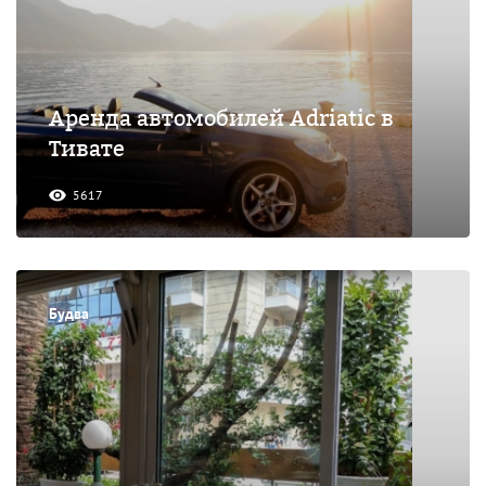
Аренда автомобилей Adriatic в
Тивате
5617
Будва