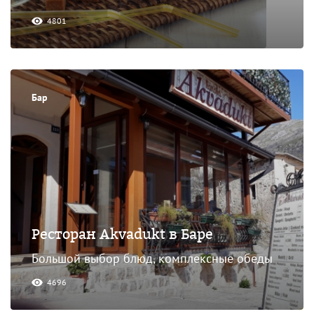
4801
Бар
Ресторан Akvadukt в Баре
Большой выбор блюд, комплексные обеды
4696