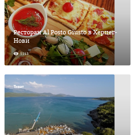
Ресторан Al Posto Giusto в Херцег-
Нови
5113
Тиват