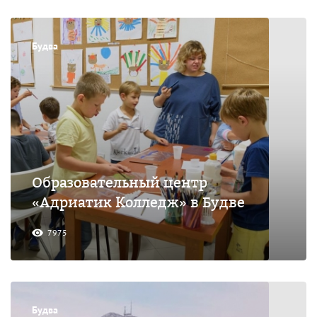
Будва
Образовательный центр
«Адриатик Колледж» в Будве
7975
Будва