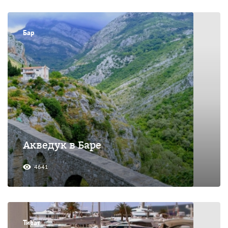
Бар
Акведук в Баре
4641
Тиват