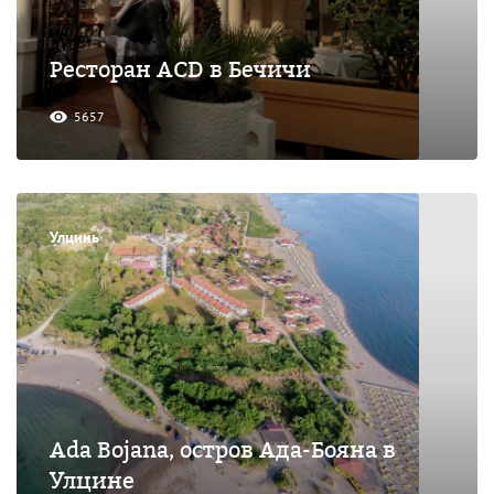
Ресторан ACD в Бечичи
5657
Улцинь
Ada Bojana, остров Ада-Бояна в
Улцине