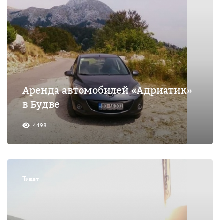
Аренда автомобилей «Адриатик»
в Будве
4498
Тиват