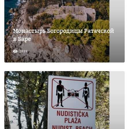
Монастырь Богородицы Ратачской
в Баре
2889
Бар