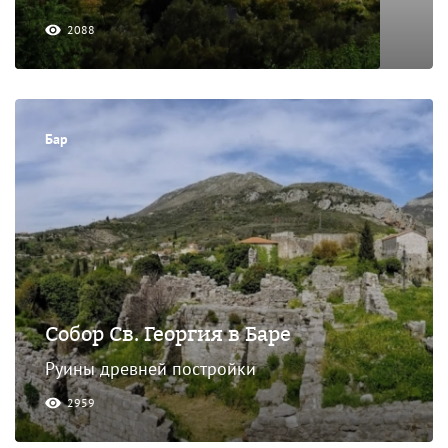
2088
Бар
Собор Св. Георгия в Баре
Руины древней постройки
2959