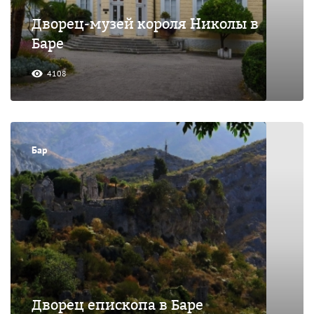
Дворец-музей короля Николы в
Баре
4108
Бар
Дворец епископа в Баре