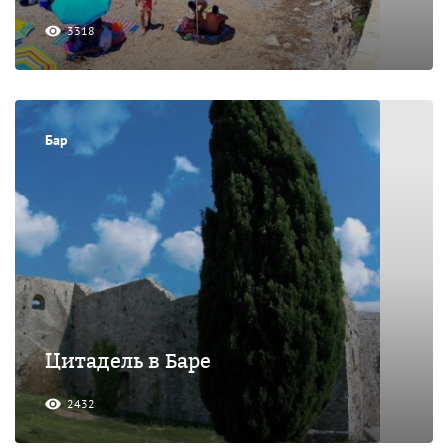
3318
Бар
Цитадель в Баре
2432