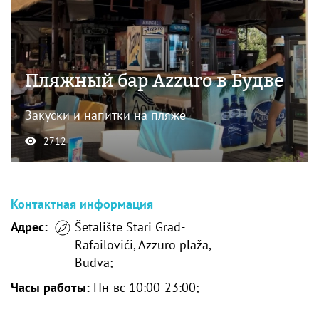
Пляжный бар Azzuro в Будве
Закуски и напитки на пляже
2712
Контактная информация
Адрес:
Šetalište Stari Grad-
Rafailovići, Azzuro plaža,
Budva;
Часы работы:
Пн-вс 10:00-23:00;