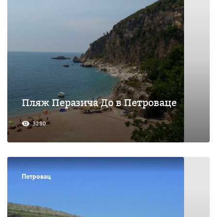
Пляж Перазича До в Петроваце
3280
Петровац