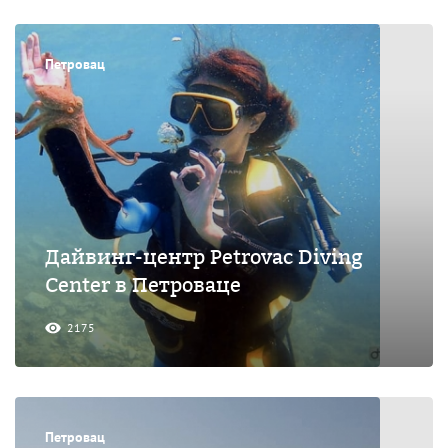
Петровац
Дайвинг-центр Petrovac Diving
Center в Петроваце
2175
Петровац