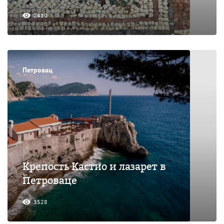
2410
Петровац
Крепость Кастио и лазарет в
Петроваце
3528