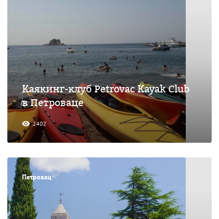
Каякинг-клуб Petrovac Kayak Club
в Петроваце
2402
Петровац