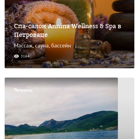
Спа-салон Annina Wellness & Spa в
Петроваце
Массаж, сауна, бассейн
3164
Петровац