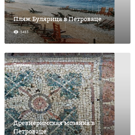
Пляж Булярица в Петроваце
3483
Петровац
Древнеримская мозаика в
Петроваце