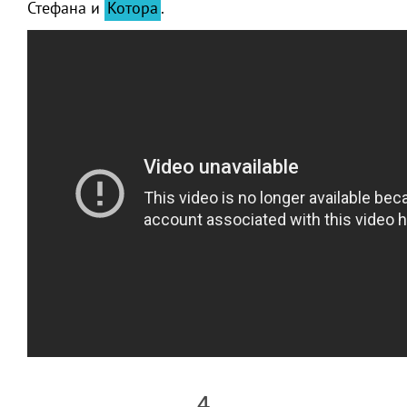
Стефана и
Котора
.
4