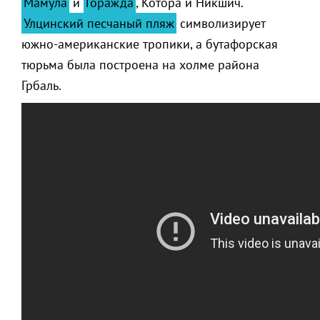
Мамула
и
Горажда
, Котора и Никшич.
Улцинский песчаный пляж
символизирует
южно-американские тропики, а бутафорская
тюрьма была построена на холме района
Грбаль.