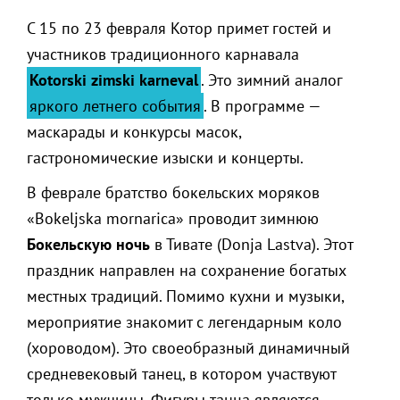
С 15 по 23 февраля Котор примет гостей и
участников традиционного карнавала
Kotorski zimski karneval
. Это зимний аналог
яркого летнего события
. В программе —
маскарады и конкурсы масок,
гастрономические изыски и концерты.
В феврале братство бокельских моряков
«Bokeljska mornarica» проводит зимнюю
Бокельскую ночь
в Тивате (Donja Lastva). Этот
праздник направлен на сохранение богатых
местных традиций. Помимо кухни и музыки,
мероприятие знакомит с легендарным коло
(хороводом). Это своеобразный динамичный
средневековый танец, в котором участвуют
только мужчины. Фигуры танца являются