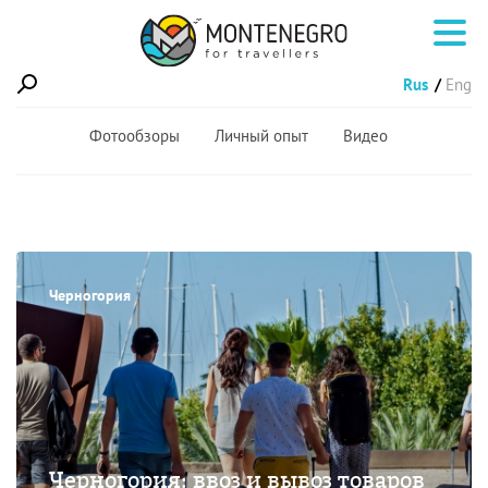
Rus
Eng
Фотообзоры
Личный опыт
Видео
Черногория
Черногория: ввоз и вывоз товаров