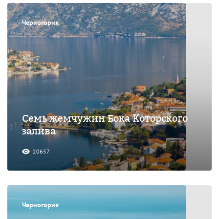
Черногория
Семь жемчужин Бока Которского
залива
20657
Черногория